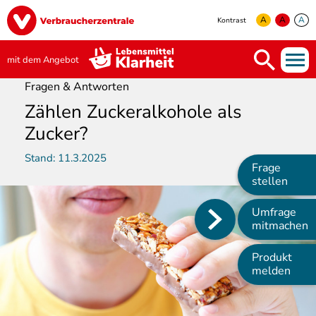
Direkt
Image
zum
A
A
A
Kontrast
Inhalt
yellow
green
white
mit dem Angebot
Fragen & Antworten
Zählen Zuckeralkohole als
Zucker?
Stand:
11.3.2025
Frage
stellen
Umfrage
Main
mitmachen
navigation
Produkt
melden