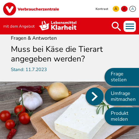
Direkt
Image
zum
A
A
A
Kontrast
Inhalt
yellow
green
white
mit dem Angebot
Fragen & Antworten
Muss bei Käse die Tierart
angegeben werden?
Stand:
11.7.2023
Frage
stellen
Umfrage
Main
mitmachen
navigation
Produkt
melden