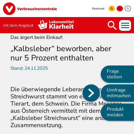
Direkt
Image
zum
A
A
A
Kontrast
Inhalt
yellow
green
white
mit dem Angebot
Das ärgert beim Einkauf:
„Kalbsleber“ beworben, aber
nur 5 Prozent enthalten
Stand:
24.11.2025
Frage
stellen
Die überwiegende Leberanteil der
Umfrage
Main
Streichwurst stammt von einer anderen
mitmachen
Tierart, dem Schwein. Die Firma Messner
navigation
Produkt
aus Österreich vermittelt mit dem Namen
melden
„Kalbsleber Streichwurst“ eine andere
Zusammensetzung.