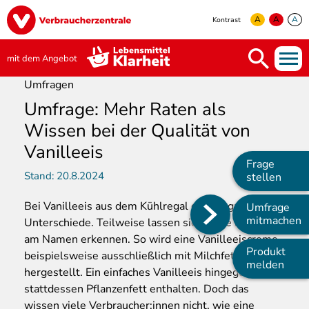
Direkt
Image
zum
A
A
A
Kontrast
Inhalt
yellow
green
white
mit dem Angebot
Umfragen
Umfrage: Mehr Raten als
Wissen bei der Qualität von
Vanilleeis
Frage
Stand:
20.8.2024
stellen
Bei
Vanilleeis aus dem Kühlregal gibt es große
Umfrage
Main
mitmachen
Unterschiede. Teilweise lassen sich diese bereits
am Namen erkennen. So wird eine Vanilleeiscreme
navigation
Produkt
beispielsweise ausschließlich mit Milchfett
melden
hergestellt. Ein einfaches Vanilleeis hingegen kann
stattdessen Pflanzenfett enthalten. Doch das
wissen viele Verbraucher:innen nicht, wie eine