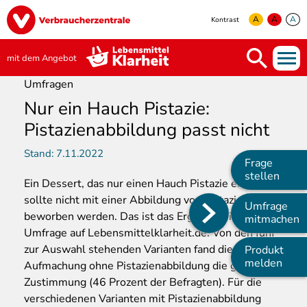
Direkt
Image
zum
A
A
A
Kontrast
Inhalt
yellow
green
white
mit dem Angebot
Umfragen
Nur ein Hauch Pistazie:
Pistazienabbildung passt nicht
Stand:
7.11.2022
Frage
stellen
Ein
Dessert, das nur einen Hauch Pistazie enthält,
sollte nicht mit einer Abbildung von Pistazien
Umfrage
beworben werden. Das ist das Ergebnis einer
Main
mitmachen
Umfrage auf Lebensmittelklarheit.de. Von den fünf
navigation
zur Auswahl stehenden Varianten fand die einzige
Produkt
melden
Aufmachung ohne Pistazienabbildung die größte
Zustimmung (46 Prozent der Befragten). Für die
verschiedenen Varianten mit Pistazienabbildung