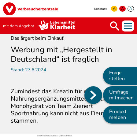
Direkt
Image
zum
A
A
A
Kontrast
Inhalt
yellow
green
white
mit dem Angebot
Das ärgert beim Einkauf:
Werbung mit „Hergestellt in
Deutschland“ ist fraglich
Stand:
27.6.2024
Frage
stellen
Zumindest das Kreatin für das
Umfrage
Main
Nahrungsergänzungsmittel Creatine
mitmachen
Monohydrat von Team Zienert
navigation
Produkt
Sportnahrung kann nicht aus Deutschland
melden
stammen.