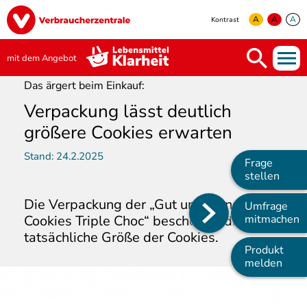
Direkt
Image
zum
A
A
A
Kontrast
Inhalt
yellow
green
white
mit dem Angebot
Das ärgert beim Einkauf:
Verpackung lässt deutlich
größere Cookies erwarten
Stand:
24.2.2025
Frage
stellen
Die Verpackung der „Gut und Günstig
Umfrage
Main
Cookies Triple Choc“ beschönigt die
mitmachen
tatsächliche Größe der Cookies.
navigation
Produkt
melden