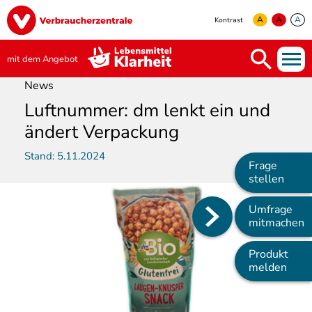
Direkt
Image
zum
A
A
A
Kontrast
Inhalt
yellow
green
white
mit dem Angebot
News
Luftnummer: dm lenkt ein und
ändert Verpackung
Stand:
5.11.2024
Frage
stellen
Umfrage
Main
mitmachen
navigation
Produkt
melden