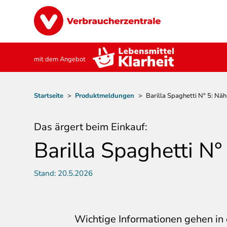
Direkt
Image
zum
Inhalt
mit dem Angebot
Pfadnavigation
Startseite
>
Produktmeldungen
>
Barilla Spaghetti N° 5: Nä
Das ärgert beim Einkauf:
Barilla Spaghetti N
Stand:
20.5.2026
Wichtige Informationen gehen in