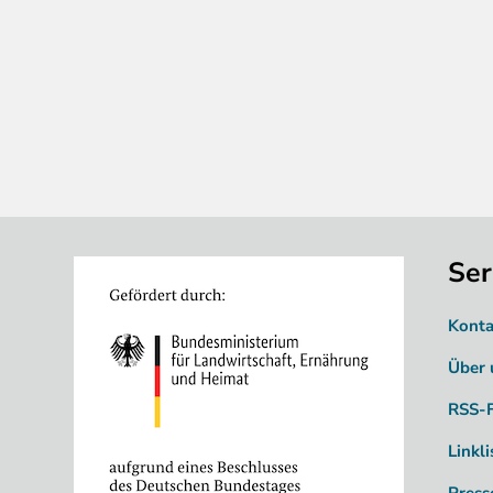
Ser
Image
Konta
Über 
RSS-
Linkli
Press