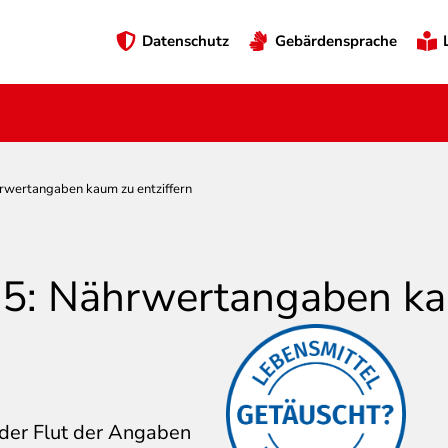
Preheader
Datenschutz
Gebärdensprache
Menü
hrwertangaben kaum zu entziffern
° 5: Nährwertangaben ka
Über diese
Aussagen/Bilder ärgern
 der Flut der Angaben
sich Verbraucher:innen.