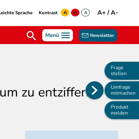
A+
/
A-
Leichte Sprache
Kontrast
A
A
A
yellow
green
white
Menü
Newsletter
Frage
stellen
um zu entziffern
Umfrage
Main
mitmachen
navigation
Produkt
melden