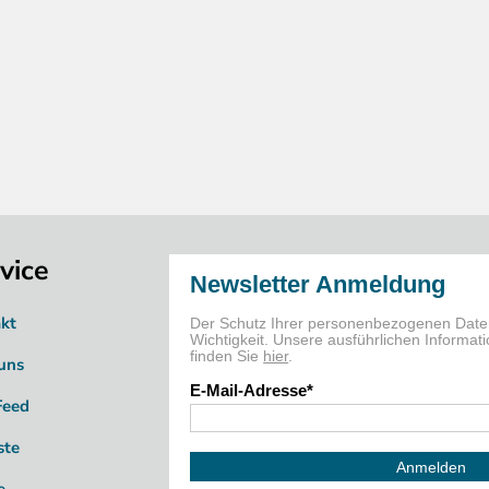
vice
kt
uns
Feed
ste
e