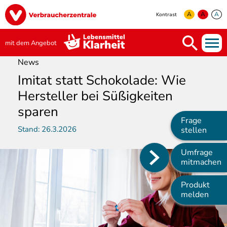
Direkt
Image
zum
A
A
A
Kontrast
Inhalt
yellow
green
white
mit dem Angebot
News
Imitat statt Schokolade: Wie
Hersteller bei Süßigkeiten
sparen
Frage
Stand:
26.3.2026
stellen
Umfrage
Main
mitmachen
navigation
Produkt
melden