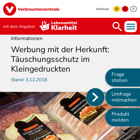
Direkt
Image
zum
A
A
A
Kontrast
Inhalt
yellow
green
white
mit dem Angebot
Informationen
Werbung mit der Herkunft:
Täuschungsschutz im
Kleingedruckten
Frage
Stand:
3.12.2018
stellen
Umfrage
Main
mitmachen
navigation
Produkt
melden