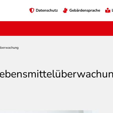
Preheader
Datenschutz
Gebärdensprache
Menü
lüberwachung
 Lebensmittelüberwachu