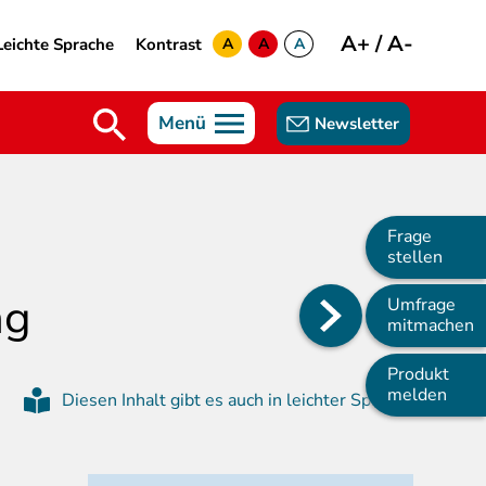
A+
/
A-
Leichte Sprache
Kontrast
A
A
A
yellow
green
white
Menü
Newsletter
Frage
stellen
ng
Umfrage
Main
mitmachen
navigation
Produkt
melden
Diesen Inhalt gibt es auch in leichter Sprache