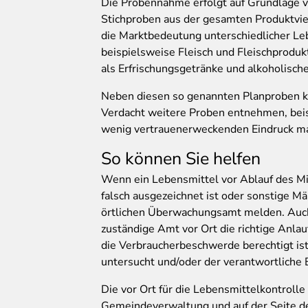
Die Probennahme erfolgt auf Grundlage v
Stichproben aus der gesamten Produktvie
die Marktbedeutung unterschiedlicher Le
beispielsweise Fleisch und Fleischprodu
als Erfrischungsgetränke und alkoholisch
Neben diesen so genannten Planproben ka
Verdacht weitere Proben entnehmen, beis
wenig vertrauenerweckenden Eindruck ma
So können Sie helfen
Wenn ein Lebensmittel vor Ablauf des Mi
falsch ausgezeichnet ist oder sonstige M
örtlichen Überwachungsamt melden. Auch
zuständige Amt vor Ort die richtige Anlau
die Verbraucherbeschwerde berechtigt ist
untersucht und/oder der verantwortliche 
Die vor Ort für die Lebensmittelkontrolle
Gemeindeverwaltung und auf der Seite 