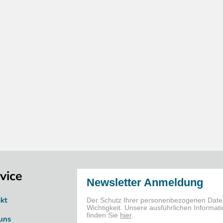
vice
kt
uns