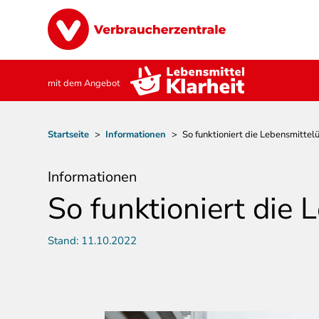
Direkt
Image
zum
Inhalt
mit dem Angebot
Pfadnavigation
Startseite
>
Informationen
>
So funktioniert die Lebensmitte
Informationen
So funktioniert die
Stand:
11.10.2022