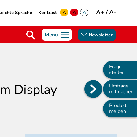
A+
/
A-
Leichte Sprache
Kontrast
A
A
A
yellow
green
white
Menü
Newsletter
Frage
stellen
em Display
Umfrage
Main
mitmachen
navigation
Produkt
melden