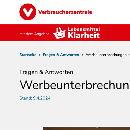
Direkt
Image
zum
Inhalt
mit dem Angebot
Pfadnavigation
Startseite
>
Fragen & Antworten
>
Werbeunterbrechungen bei
Fragen & Antworten
Werbeunterbrechung
Stand:
9.4.2024