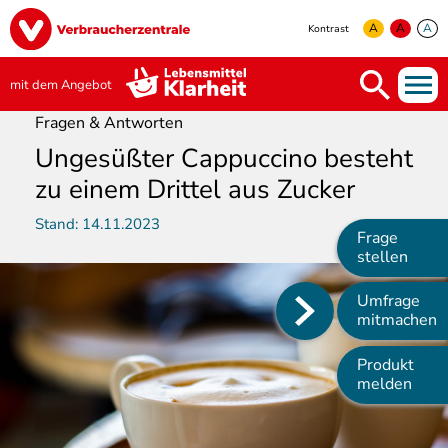
Direkt
Image
zum
A
A
A
Kontrast
Inhalt
yellow
green
white
mit dem Angebot
Fragen & Antworten
Ungesüßter Cappuccino besteht
zu einem Drittel aus Zucker
Stand:
14.11.2023
Frage
stellen
Umfrage
Main
mitmachen
navigation
Produkt
melden