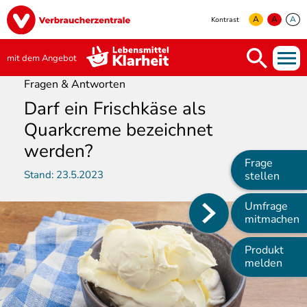
Direkt
Image
zum
A
A
A
Kontrast
Inhalt
yellow
green
white
mit dem Angebot
Fragen & Antworten
Darf ein Frischkäse als
Quarkcreme bezeichnet
werden?
Frage
Stand:
23.5.2023
stellen
Umfrage
Main
mitmachen
navigation
Produkt
melden