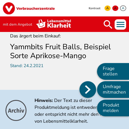
Direkt
Image
zum
A
A
A
Kontrast
Inhalt
yellow
green
white
mit dem Angebot
Das ärgert beim Einkauf:
Yammbits Fruit Balls, Beispiel
Sorte Aprikose-Mango
Stand:
24.2.2021
Frage
stellen
Umfrage
Main
mitmachen
navigation
Hinweis:
Der Text zu dieser
Produkt
Produktmeldung ist entweder veraltet
melden
oder entspricht nicht mehr den Kriterien
von Lebensmittelklarheit.