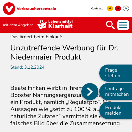
Direkt
Image
zum
A
A
A
Kontrast
Inhalt
yellow
green
white
mit dem Angebot
Das ärgert beim Einkauf:
Unzutreffende Werbung für Dr.
Niedermaier Produkt
Stand:
3.12.2024
Frage
stellen
Beate Finken wirbt in ihrem Blog „Power
Umfrage
Main
Booster Nahrungsergänzung“ konkret für
mitmachen
ein Produkt, nämlich „Regulatpro“. Mit
navigation
Produkt
Aussagen wie „setzt zu 100 % auf
melden
natürliche Zutaten“ vermittelt sie ein
falsches Bild über die Zusammensetzung.