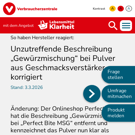
Direkt
Image
zum
A
A
A
Kontrast
Inhalt
yellow
green
white
mit dem Angebot
So haben Hersteller reagiert:
Unzutreffende Beschreibung
„Gewürzmischung“ bei Pulver
aus Geschmacksverstärker
Frage
korrigiert
stellen
Stand:
3.3.2026
Umfrage
Main
mitmachen
navigation
Änderung: Der Onlineshop Perfectbite.de
Produkt
hat die Beschreibung „Gewürzmischung“
melden
bei „Perfect Bite MSG“ entfernt und
kennzeichnet das Pulver nun klar als