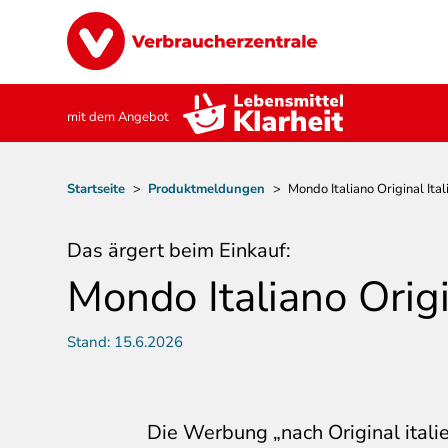
Direkt
Image
zum
Inhalt
mit dem Angebot
Pfadnavigation
Startseite
>
Produktmeldungen
>
Mondo Italiano Original Ita
Das ärgert beim Einkauf:
Mondo Italiano Origi
Stand:
15.6.2026
Die Werbung „nach Original ital