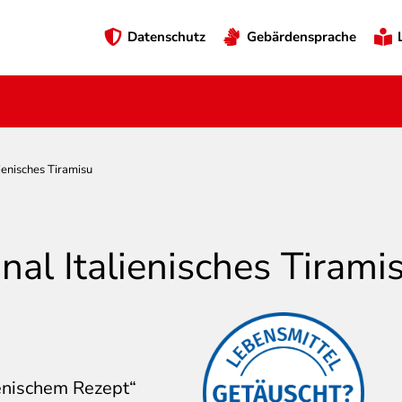
Preheader
Datenschutz
Gebärdensprache
Menü
lienisches Tiramisu
nal Italienisches Tirami
Über diese
ienischem Rezept“
Aussagen/Bilder ärgern