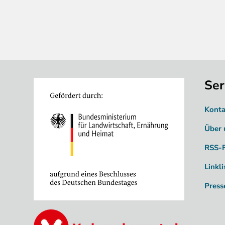
Ser
Image
Konta
Über 
RSS-
Linkli
Press
Image