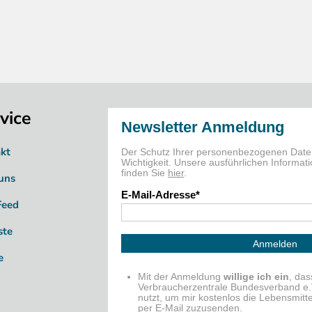
vice
kt
uns
Feed
ste
e