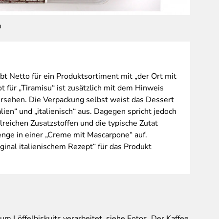
u
Mondo It
t Netto für ein Produktsortiment mit „der Ort mit
 für „Tiramisu“ ist zusätzlich mit dem Hinweis
versehen. Die Verpackung selbst weist das Dessert
talien“ und „italienisch“ aus. Dagegen spricht jedoch
lreichen Zusatzstoffen und die typische Zutat
enge in einer „Creme mit Mascarpone“ auf.
ginal italienischem Rezept“ für das Produkt
 Löffelbiskuits verarbeitet, siehe Fotos. Der Kaffee