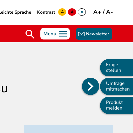
A+
/
A-
Leichte Sprache
Kontrast
A
A
A
yellow
green
white
Menü
Newsletter
Frage
stellen
su
Umfrage
Main
mitmachen
navigation
Produkt
melden