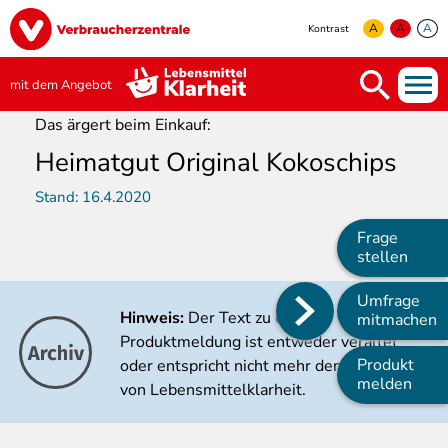
Direkt
Image
zum
A
A
A
Kontrast
Inhalt
yellow
green
white
mit dem Angebot
Das ärgert beim Einkauf:
Heimatgut Original Kokoschips
Stand:
16.4.2020
Frage
stellen
Umfrage
Hinweis:
Der Text zu dieser
Main
mitmachen
Produktmeldung ist entweder veraltet
navigation
Produkt
oder entspricht nicht mehr den Kriterien
melden
von Lebensmittelklarheit.