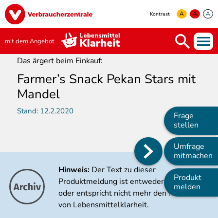
Direkt
Image
zum
A
A
A
Kontrast
Inhalt
yellow
green
white
mit dem Angebot
Das ärgert beim Einkauf:
Farmer’s Snack Pekan Stars mit
Mandel
Stand:
12.2.2020
Frage
stellen
Umfrage
Main
mitmachen
navigation
Hinweis:
Der Text zu dieser
Produkt
Produktmeldung ist entweder veraltet
melden
oder entspricht nicht mehr den Kriterien
von Lebensmittelklarheit.