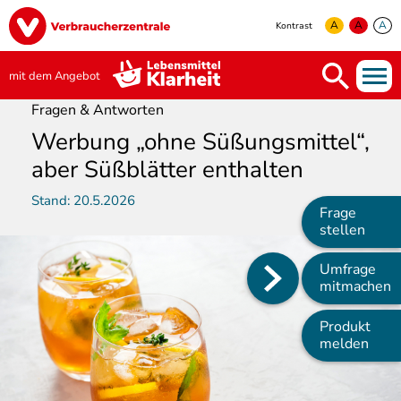
Direkt
Image
zum
A
A
A
Kontrast
Inhalt
yellow
green
white
mit dem Angebot
Fragen & Antworten
Werbung „ohne Süßungsmittel“,
aber Süßblätter enthalten
Stand:
20.5.2026
Frage
stellen
Umfrage
Main
mitmachen
navigation
Produkt
melden