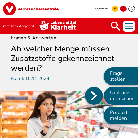
Direkt
Image
zum
A
A
A
Kontrast
Inhalt
yellow
green
white
mit dem Angebot
Fragen & Antworten
Ab welcher Menge müssen
Zusatzstoffe gekennzeichnet
werden?
Frage
Stand:
19.11.2024
stellen
Umfrage
Main
mitmachen
navigation
Produkt
melden