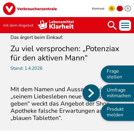
Direkt
Image
zum
A
A
A
Kontrast
Inhalt
yellow
green
white
mit dem Angebot
Das ärgert beim Einkauf:
Zu viel versprochen: „Potenziax
für den aktiven Mann“
Stand:
1.4.2026
Frage
stellen
Mit dem Namen und Aussagen wie
Umfrage
Main
„seinem Liebesleben neue Impulse
mitmachen
geben“ weckt das Angebot der Shop-
navigation
Produkt
Apotheke falsche Erwartungen an die
melden
„blauen Tabletten“.