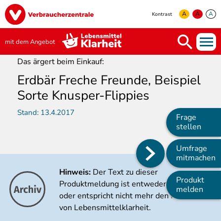
Direkt
Image
zum
A
A
A
Kontrast
Inhalt
yellow
green
white
mit dem Angebot
Das ärgert beim Einkauf:
Erdbär Freche Freunde, Beispiel
Sorte Knusper-Flippies
Stand:
13.4.2017
Frage
stellen
Umfrage
Main
mitmachen
navigation
Hinweis:
Der Text zu dieser
Produkt
Produktmeldung ist entweder veraltet
melden
oder entspricht nicht mehr den Kriterien
von Lebensmittelklarheit.