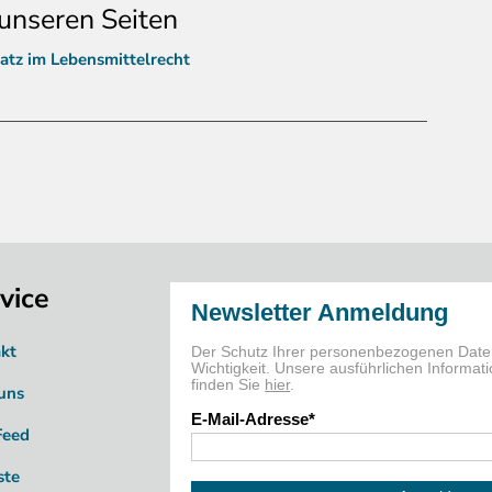
unseren Seiten
atz im Lebensmittelrecht
vice
kt
uns
Feed
ste