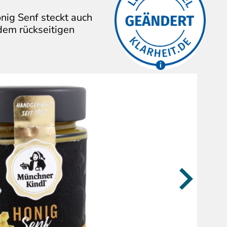
Firma hat die
Die
nig Senf steckt auch
kritisierten
Aussagen/Bilder
dem rückseitigen
verändert.