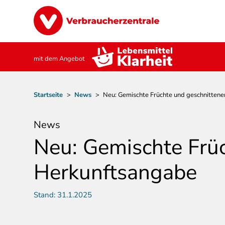
Direkt
Image
zum
Inhalt
mit dem Angebot
Pfadnavigation
Startseite
>
News
>
Neu: Gemischte Früchte und geschnittene
News
Neu: Gemischte Früc
Herkunftsangabe
Stand:
31.1.2025