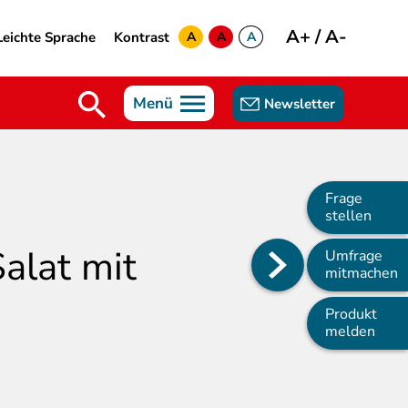
A+
/
A-
Leichte Sprache
Kontrast
A
A
A
yellow
green
white
Menü
Newsletter
Frage
stellen
alat mit
Umfrage
Main
mitmachen
navigation
Produkt
melden