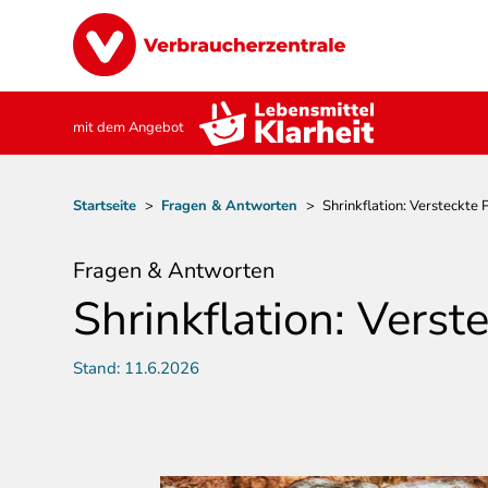
Direkt
Image
zum
Inhalt
mit dem Angebot
Pfadnavigation
Startseite
>
Fragen & Antworten
>
Shrinkflation: Versteckte
Fragen & Antworten
Shrinkflation: Vers
Stand:
11.6.2026