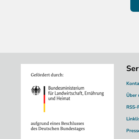
Ser
Image
Konta
Über 
RSS-
Linkli
Press