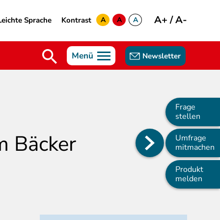
A+
/
A-
Leichte Sprache
Kontrast
A
A
A
yellow
green
white
Menü
Newsletter
Frage
stellen
im Bäcker
Umfrage
Main
mitmachen
navigation
Produkt
melden