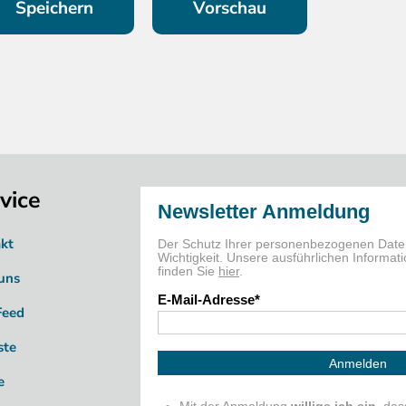
vice
kt
uns
Feed
ste
e