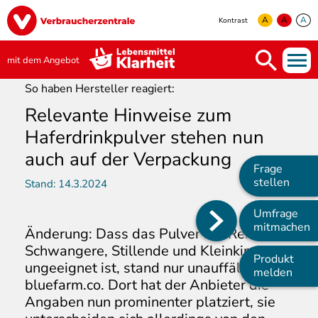
Direkt
Image
zum
A
A
A
Kontrast
Inhalt
yellow
green
white
mit dem Angebot
So haben Hersteller reagiert:
Relevante Hinweise zum
Haferdrinkpulver stehen nun
auch auf der Verpackung
Frage
stellen
Stand:
14.3.2024
Umfrage
Main
mitmachen
Änderung: Dass das Pulver mit Reishi für
navigation
Schwangere, Stillende und Kleinkinder
Produkt
ungeeignet ist, stand nur unauffällig auf
melden
bluefarm.co. Dort hat der Anbieter die
Angaben nun prominenter platziert, sie