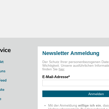
vice
kt
uns
Feed
ste
e