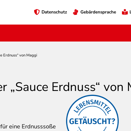
Preheader
Datenschutz
Gebärdensprache
Menü
ce Erdnuss“ von Maggi
er „Sauce Erdnuss“ von
Über diese
Aussagen/Bilder ärgern
 für eine Erdnusssoße
sich Verbraucher:innen.