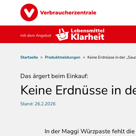
Direkt
Image
zum
Inhalt
mit dem Angebot
Pfadnavigation
Startseite
>
Produktmeldungen
>
Keine Erdnüsse in der „Sau
Das ärgert beim Einkauf:
Keine Erdnüsse in d
Stand:
26.2.2026
In der Maggi Würzpaste fehlt die