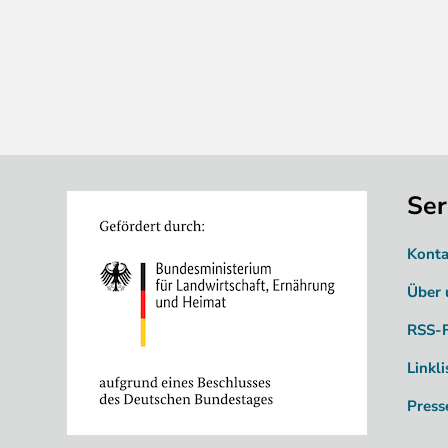
Ser
Image
Konta
Über 
RSS-
Linkli
Press