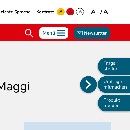
A+
/
A-
Leichte Sprache
Kontrast
A
A
A
yellow
green
white
Menü
Newsletter
Frage
stellen
 Maggi
Umfrage
Main
mitmachen
navigation
Produkt
melden