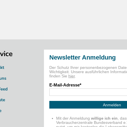
vice
kt
uns
Feed
ste
e