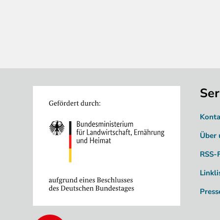
Ser
Image
Konta
Über 
RSS-
Linkli
Press
Image