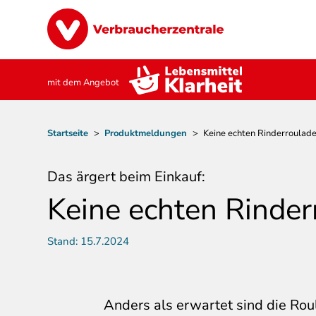
Direkt
Image
zum
Inhalt
mit dem Angebot
Pfadnavigation
Startseite
>
Produktmeldungen
>
Keine echten Rinderroulade
Das ärgert beim Einkauf:
Keine echten Rinder
Stand:
15.7.2024
Anders als erwartet sind die Rou