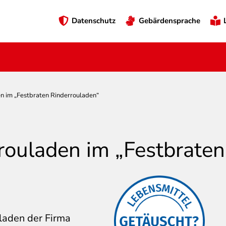
Preheader
Datenschutz
Gebärdensprache
Menü
n im „Festbraten Rinderrouladen“
rouladen im „Festbraten
Über diese
laden der Firma
Aussagen/Bilder ärgern