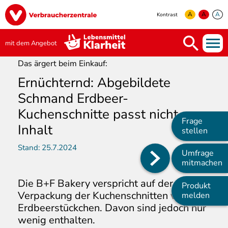
Direkt
Image
zum
A
A
A
Kontrast
Inhalt
yellow
green
white
mit dem Angebot
Das ärgert beim Einkauf:
Ernüchternd: Abgebildete
Schmand Erdbeer-
Kuchenschnitte passt nicht zum
Frage
Inhalt
stellen
Stand:
25.7.2024
Umfrage
Main
mitmachen
navigation
Die B+F Bakery verspricht auf der
Produkt
Verpackung der Kuchenschnitten viele
melden
Erdbeerstückchen. Davon sind jedoch nur
wenig enthalten.