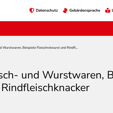
Preheader
Datenschutz
Gebärdensprache
Menü
d Wurstwaren, Beispiele Fleischrotwurst und Rindfl...
isch- und Wurstwaren, B
 Rindfleischknacker