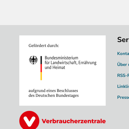
Ser
Image
Konta
Über 
RSS-
Linkli
Press
Image