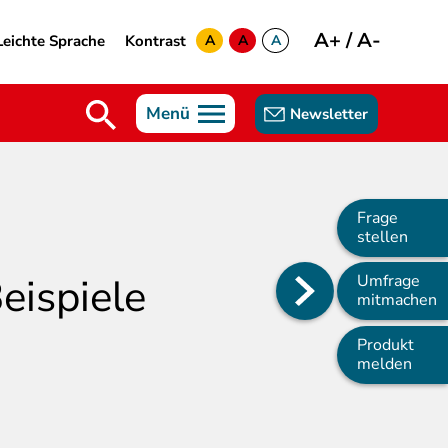
A+
/
A-
Leichte Sprache
Kontrast
A
A
A
yellow
green
white
Menü
Newsletter
Frage
stellen
eispiele
Umfrage
Main
mitmachen
navigation
Produkt
melden