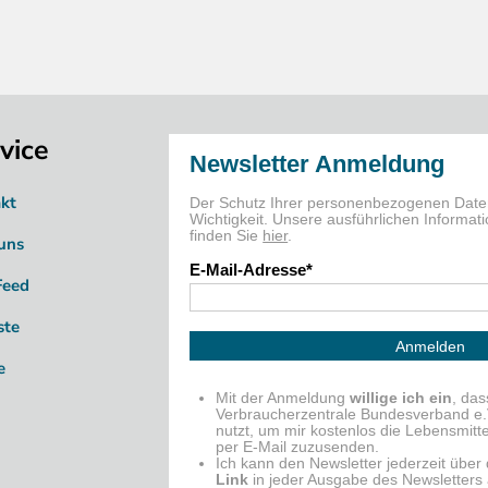
vice
kt
uns
Feed
ste
e