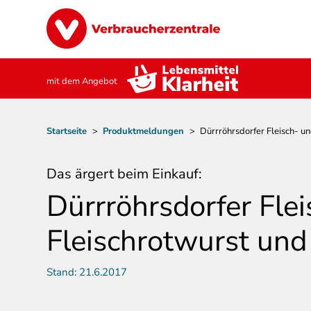
Direkt
Image
zum
Inhalt
mit dem Angebot
Pfadnavigation
Startseite
>
Produktmeldungen
>
Dürrröhrsdorfer Fleisch- un
Das ärgert beim Einkauf:
Dürrröhrsdorfer Fle
Fleischrotwurst und
Stand:
21.6.2017