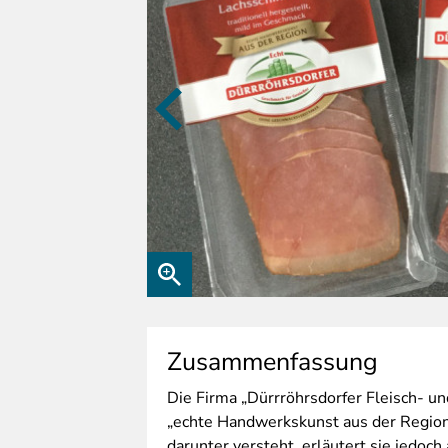
Zusammenfassung
Die
Firma „Dürrröhrsdorfer Fleisch- u
„echte Handwerkskunst aus der Region“
darunter versteht, erläutert sie jedoch