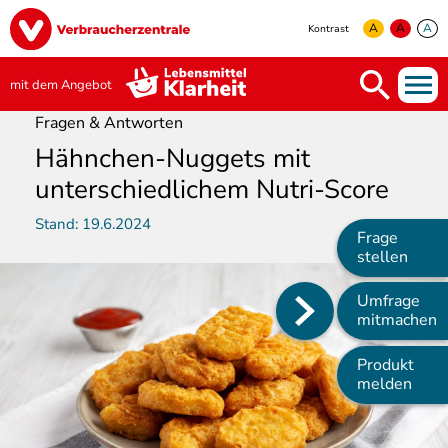
Direkt
Image
zum
A
A
A
Kontrast
Inhalt
yellow
green
white
mit dem Angebot
Fragen & Antworten
Hähnchen-Nuggets mit
unterschiedlichem Nutri-Score
Stand:
19.6.2024
Frage
stellen
Umfrage
Main
mitmachen
navigation
Produkt
melden